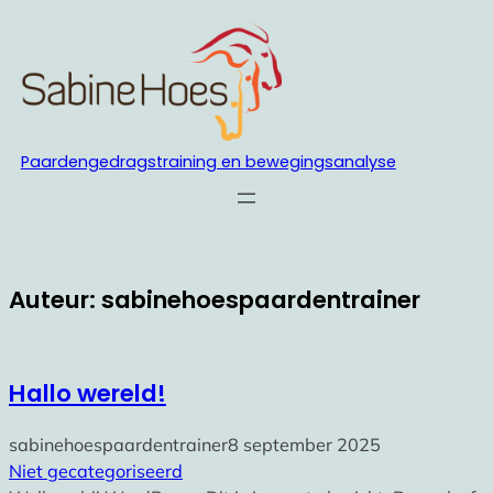
Ga
naar
de
inhoud
Paardengedragstraining en bewegingsanalyse
Auteur:
sabinehoespaardentrainer
Hallo wereld!
sabinehoespaardentrainer
8 september 2025
Niet gecategoriseerd